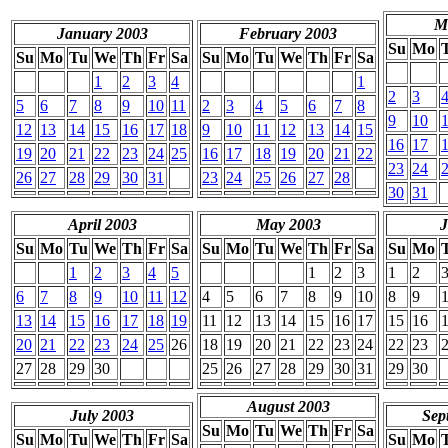
M
January 2003
February 2003
Su
Mo
Su
Mo
Tu
We
Th
Fr
Sa
Su
Mo
Tu
We
Th
Fr
Sa
1
2
3
4
1
2
3
5
6
7
8
9
10
11
2
3
4
5
6
7
8
9
10
12
13
14
15
16
17
18
9
10
11
12
13
14
15
16
17
19
20
21
22
23
24
25
16
17
18
19
20
21
22
23
24
26
27
28
29
30
31
23
24
25
26
27
28
30
31
April 2003
May 2003
J
Su
Mo
Tu
We
Th
Fr
Sa
Su
Mo
Tu
We
Th
Fr
Sa
Su
Mo
1
2
3
4
5
1
2
3
1
2
6
7
8
9
10
11
12
4
5
6
7
8
9
10
8
9
13
14
15
16
17
18
19
11
12
13
14
15
16
17
15
16
20
21
22
23
24
25
26
18
19
20
21
22
23
24
22
23
27
28
29
30
25
26
27
28
29
30
31
29
30
August 2003
July 2003
Sep
Su
Mo
Tu
We
Th
Fr
Sa
Su
Mo
Tu
We
Th
Fr
Sa
Su
Mo