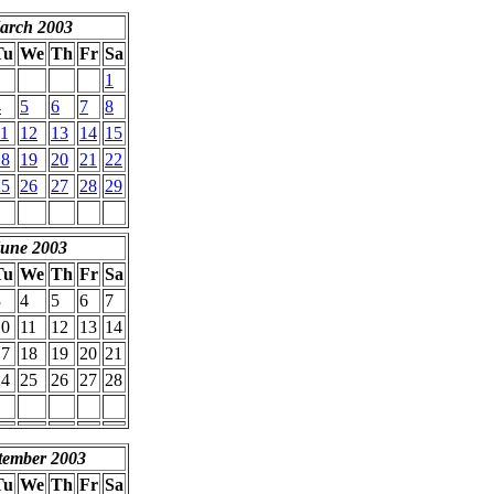
arch 2003
Tu
We
Th
Fr
Sa
1
4
5
6
7
8
11
12
13
14
15
18
19
20
21
22
25
26
27
28
29
une 2003
Tu
We
Th
Fr
Sa
3
4
5
6
7
10
11
12
13
14
17
18
19
20
21
24
25
26
27
28
tember 2003
Tu
We
Th
Fr
Sa