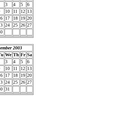
2
3
4
5
6
9
10
11
12
13
16
17
18
19
20
23
24
25
26
27
30
ember 2003
Tu
We
Th
Fr
Sa
2
3
4
5
6
9
10
11
12
13
16
17
18
19
20
23
24
25
26
27
30
31