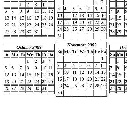
1
2
1
2
3
4
5
1
3
4
5
6
7
8
9
6
7
8
9
10
11
12
7
8
10
11
12
13
14
15
16
13
14
15
16
17
18
19
14
15
17
18
19
20
21
22
23
20
21
22
23
24
25
26
21
22
24
25
26
27
28
29
30
27
28
29
30
31
28
29
31
November 2003
October 2003
Dec
Su
Mo
Tu
We
Th
Fr
Sa
Su
Mo
Tu
We
Th
Fr
Sa
Su
Mo
1
1
2
3
4
1
2
3
4
5
6
7
8
5
6
7
8
9
10
11
7
8
9
10
11
12
13
14
15
12
13
14
15
16
17
18
14
15
16
17
18
19
20
21
22
19
20
21
22
23
24
25
21
22
23
24
25
26
27
28
29
26
27
28
29
30
31
28
29
30